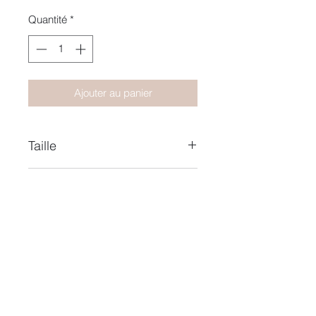
Quantité
*
Ajouter au panier
Taille
15X21
Année
2021
Nom Collection
Heat