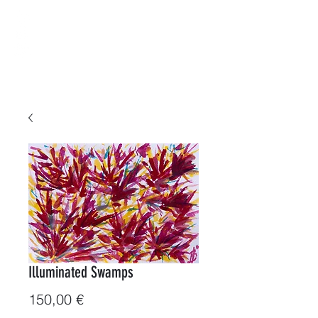
B-ArtWorkShop
De l’Eau et des Couleurs
Illuminated Swamps
Prix
150,00 €