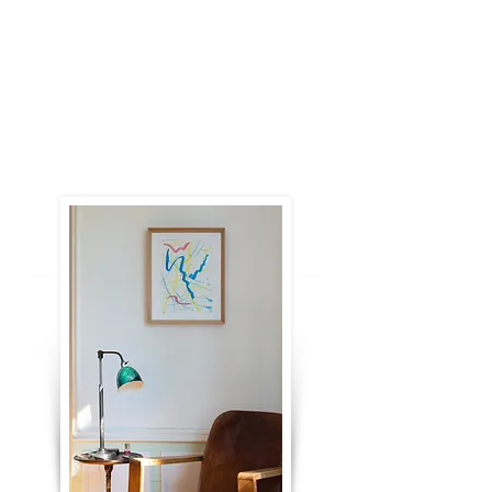
B-ArtWorkShop
De l’Eau et des Couleurs